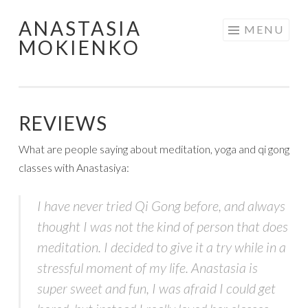
ANASTASIA
Skip
MENU
MOKIENKO
to
content
REVIEWS
What are people saying about meditation, yoga and qi gong
classes with Anastasiya:
I have never tried Qi Gong before, and always
thought I was not the kind of person that does
meditation. I decided to give it a try while in a
stressful moment of my life. Anastasia is
super sweet and fun, I was afraid I could get